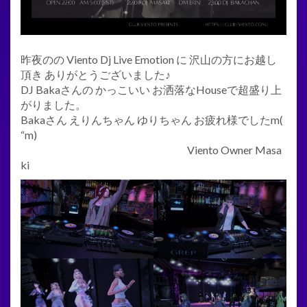
昨夜のの Viento Dj Live Emotion に 沢山の方にお越し
頂き ありがとうございました♪️
DJ Bakaさんの かっこいい お洒落なHouseで超盛り上
がりました。
Bakaさん えりんちゃん ゆりちゃん お疲れ様でしたm(
“m)
Viento Owner Masa
ki