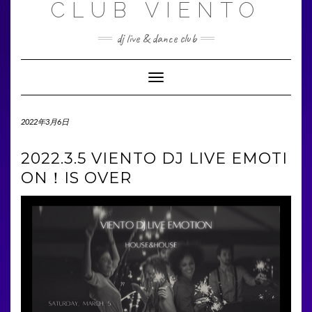
CLUB VIENTO
S
k
i
dj live & dance club
p
t
T
o
o
c
g
o
g
2022年3月6日
n
l
t
e
2022.3.5 VIENTO DJ LIVE EMOTI
e
N
n
ON！IS OVER
a
v
t
i
g
a
t
i
o
n