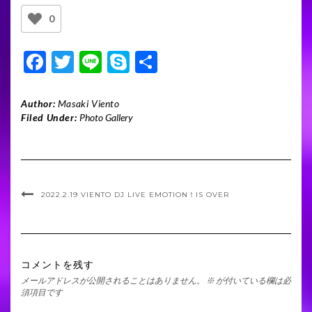
0
F
T
Li
S
共
ac
w
n
ky
有
e
itt
e
p
Author:
Masaki Viento
Filed Under:
Photo Gallery
b
er
e
o
o
k
2022.2.19 VIENTO DJ LIVE EMOTION！IS OVER
コメントを残す
メールアドレスが公開されることはありません。
※
が付いている欄は必
須項目です