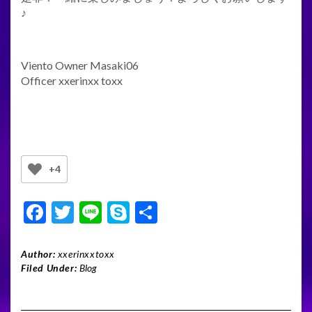
♪
Viento Owner Masaki06
Officer xxerinxx toxx
+4
F
T
Li
S
共
ac
w
n
ky
有
e
itt
e
p
Author:
xxerinxxtoxx
Filed Under:
Blog
b
er
e
o