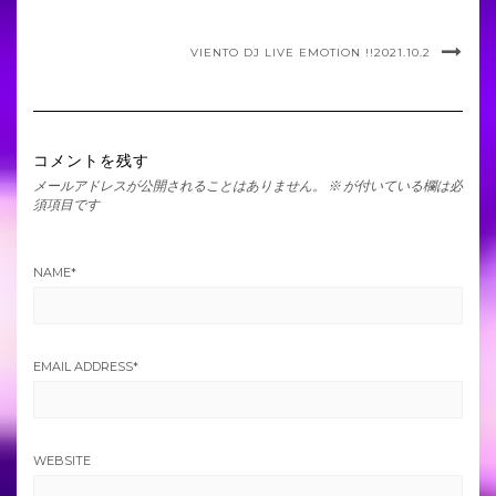
o
k
VIENTO DJ LIVE EMOTION !!2021.10.2
コメントを残す
メールアドレスが公開されることはありません。
※
が付いている欄は必
須項目です
NAME
*
EMAIL ADDRESS
*
WEBSITE