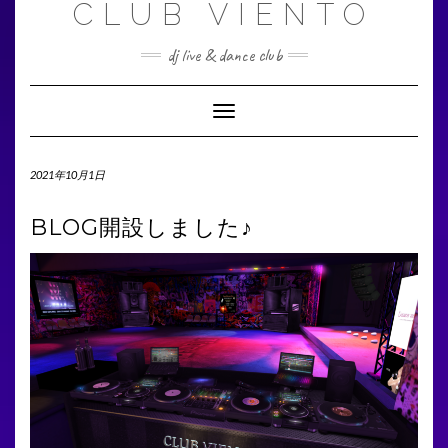
CLUB VIENTO
S
k
i
dj live & dance club
p
t
T
o
o
c
g
o
g
2021年10月1日
n
l
t
e
BLOG開設しました♪
e
N
n
a
v
t
i
g
a
t
i
o
n