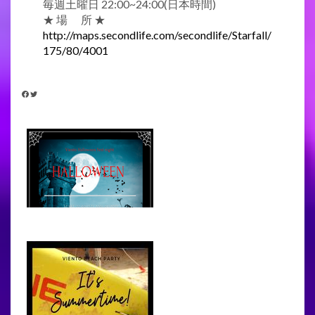
毎週土曜日 22:00~24:00(日本時間)
★ 場 所 ★
http://maps.secondlife.com/secondlife/Starfall/
175/80/4001
FACEBOOK
TWITTER